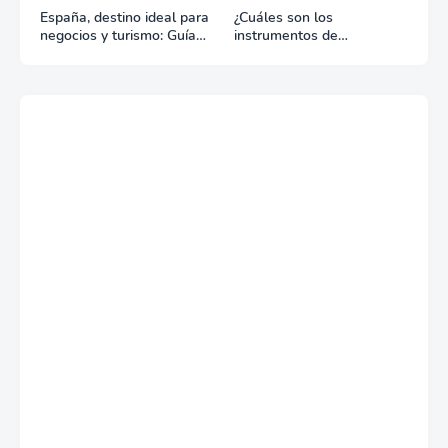
España, destino ideal para
¿Cuáles son los
negocios y turismo: Guía
instrumentos de
para un viaje exitoso
regulación en Comercio
Exterior?