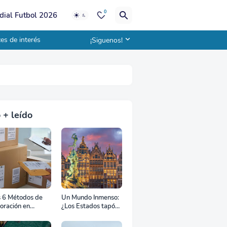
0
ial Futbol 2026
es de interés
¡Siguenos!
 + leído
s 6 Métodos de
Un Mundo Inmenso:
oración en
¿Los Estados tapón,
uana
colchón diplomático
o zona de combate?