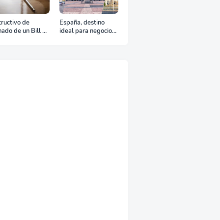
tructivo de
España, destino
nado de un Bill of
ideal para negocios
ding
y turismo: Guía para
un viaje exitoso