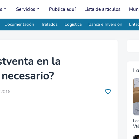
s
Servicios
Publica aquí
Lista de artículos
Mund
Documentación
Tratados
Logística
Banca e Inversión
Enlac
stventa en la
Lo
 necesario?
, 2016
Lo
Val
Ad