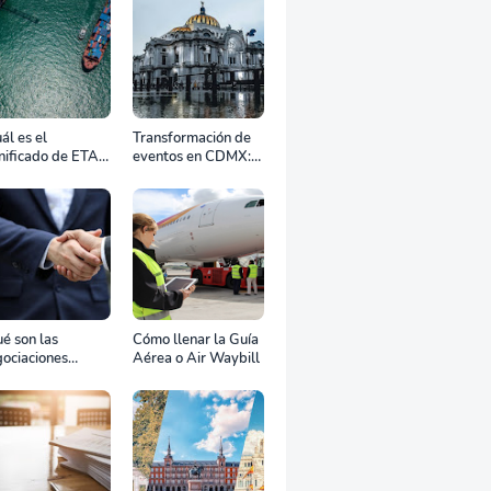
ál es el
Transformación de
nificado de ETA,
eventos en CDMX:
D, ATD y ATA en
Cómo la renta
transporte
profesional de
rítimo?
equipos define el
éxito de tu
celebración
é son las
Cómo llenar la Guía
ociaciones
Aérea o Air Waybill
aterales?