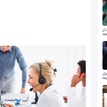
¿Cu
sig
ET
el 
ma
¿Qu
neg
bil