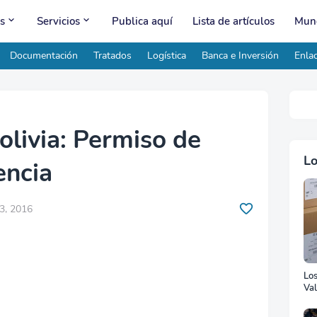
s
Servicios
Publica aquí
Lista de artículos
Mund
Documentación
Tratados
Logística
Banca e Inversión
Enlac
olivia: Permiso de
Lo
encia
3, 2016
Lo
Val
Ad