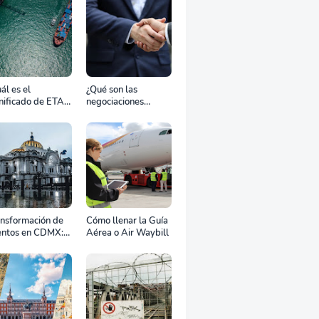
ál es el
¿Qué son las
nificado de ETA,
negociaciones
D, ATD y ATA en
bilaterales?
transporte
rítimo?
ansformación de
Cómo llenar la Guía
entos en CDMX:
Aérea o Air Waybill
o la renta
fesional de
ipos define el
to de tu
ebración