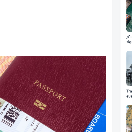
¿Cu
sig
ET
el 
ma
Tr
ev
Cóm
pro
equ
éxi
cel