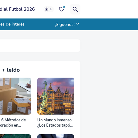
0
ial Futbol 2026
es de interés
¡Siguenos!
 + leído
s 6 Métodos de
Un Mundo Inmenso:
oración en
¿Los Estados tapón,
uana
colchón diplomático
o zona de combate?