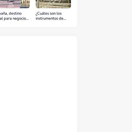
aña, destino
¿Cuáles son los
al para negocios
instrumentos de
urismo: Guía para
regulación en
viaje exitoso
Comercio Exterior?