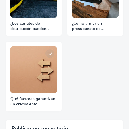
¿Los canales de
¿Cómo armar un
distribución pueden
presupuesto de
hundir un buen producto
promoción para
de exportación?
exportación sin
desperdiciar recursos?
Qué factores garantizan
un crecimiento
continuado en
exportación
Publicar un comentario