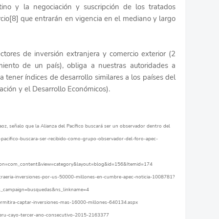
tino y la negociación y suscripción de los tratados
rcio[8] que entrarán en vigencia en el mediano y largo
tores de inversión extranjera y comercio exterior (2
miento de un país), obliga a nuestras autoridades a
a tener índices de desarrollo similares a los países del
ción y el Desarrollo Económicos).
aoz, señalo que la Alianza del Pacífico buscará ser un observador dentro del
l-pacifico-buscara-ser-recibido-como-grupo-observador-del-foro-apec-
ption=com_content&view=category&layout=blog&id=156&Itemid=174
atraeria-inversiones-por-us-50000-millones-en-cumbre-apec-noticia-1008781?
s_campaign=busquedas&ns_linkname=4
ermitira-captar-inversiones-mas-16000-millones-640134.aspx
a-peru-cayo-tercer-ano-consecutivo-2015-2163377