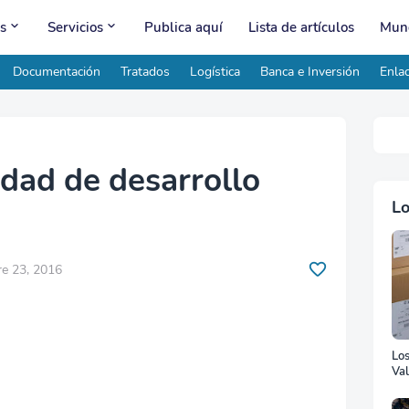
s
Servicios
Publica aquí
Lista de artículos
Mund
Documentación
Tratados
Logística
Banca e Inversión
Enlac
dad de desarrollo
Lo
e 23, 2016
Lo
Val
Ad