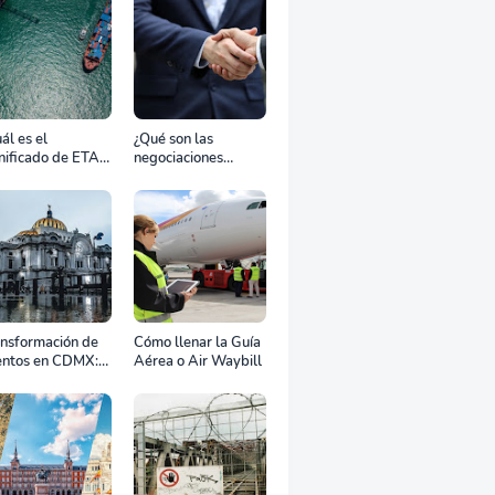
ál es el
¿Qué son las
nificado de ETA,
negociaciones
D, ATD y ATA en
bilaterales?
transporte
rítimo?
ansformación de
Cómo llenar la Guía
entos en CDMX:
Aérea o Air Waybill
o la renta
fesional de
ipos define el
to de tu
ebración