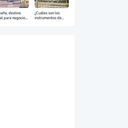
aña, destino
¿Cuáles son los
al para negocios
instrumentos de
urismo: Guía para
regulación en
viaje exitoso
Comercio Exterior?