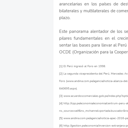
arancelarias en los países de des
bilaterales y multilaterales de come
plazo.
Este panorama alentador de los sec
pilares fundamentales en el creci
sentar las bases para llevar al Perú 
OCDE (Organización para la Coopera
[1] El Perú ingresó al Foro en 1998.
[2] La segunda vicepresidenta del Perú, Mercedes Ar
Foro (www.andina.com.pe/agencia/noticia-alianza-de
640695.aspx).
[3] www.acuerdoscomerciales.gob.pe/index.php?o
[4] http://rpp.pe/economia/economia/centrum-peru-
ns_source=self&ns_mchannel=portada.buscador&n
[5] www.andina.com.pe/agencia/noticia-apec-2016-p
[6] http://gestion.pe/economia/inversion-extranjer