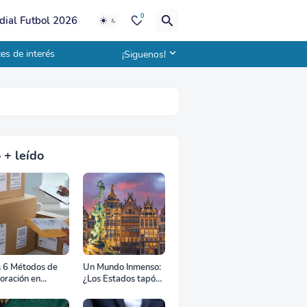
0
ial Futbol 2026
es de interés
¡Siguenos!
 + leído
s 6 Métodos de
Un Mundo Inmenso:
oración en
¿Los Estados tapón,
uana
colchón diplomático
o zona de combate?