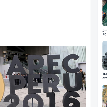
¿Cu
sig
ET
el 
ma
Tr
ev
Cóm
pro
equ
éxi
cel