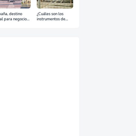
aña, destino
¿Cuáles son los
al para negocios
instrumentos de
urismo: Guía para
regulación en
viaje exitoso
Comercio Exterior?