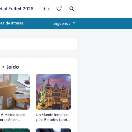
0
ial Futbol 2026
es de interés
¡Siguenos!
 + leído
s 6 Métodos de
Un Mundo Inmenso:
oración en
¿Los Estados tapón,
uana
colchón diplomático
o zona de combate?