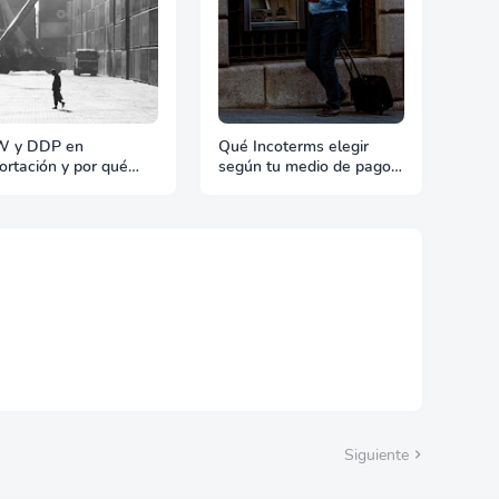
W y DDP en
Qué Incoterms elegir
ortación y por qué
según tu medio de pago
eran problemas
en exportación
cales y aduaneros
Siguiente