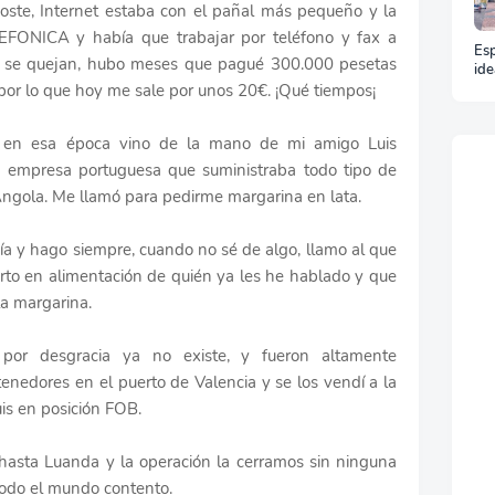
 coste, Internet estaba con el pañal más pequeño y la
LEFONICA y había que trabajar por teléfono y fax a
Esp
ue se quejan, hubo meses que pagué 300.000 pesetas
ide
y t
 por lo que hoy me sale por unos 20€. ¡Qué tiempos¡
un 
e en esa época vino de la mano de mi amigo Luis
 empresa portuguesa que suministraba todo tipo de
Angola. Me llamó para pedirme margarina en lata.
 y hago siempre, cuando no sé de algo, llamo al que
erto en alimentación de quién ya les he hablado y que
la margarina.
 por desgracia ya no existe, y fueron altamente
tenedores en el puerto de Valencia y se los vendí a la
is en posición FOB.
 hasta Luanda y la operación la cerramos sin ninguna
todo el mundo contento.