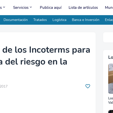
s
Servicios
Publica aquí
Lista de artículos
Mund
Documentación
Tratados
Logística
Banca e Inversión
Enlac
 de los Incoterms para
Lo
a del riesgo en la
 2017
Lo
Val
Ad