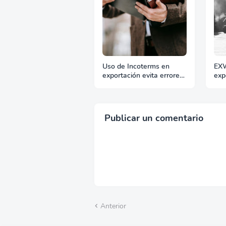
Uso de Incoterms en
EX
exportación evita errores
exp
y sobrecostes
gen
fis
Publicar un comentario
Anterior