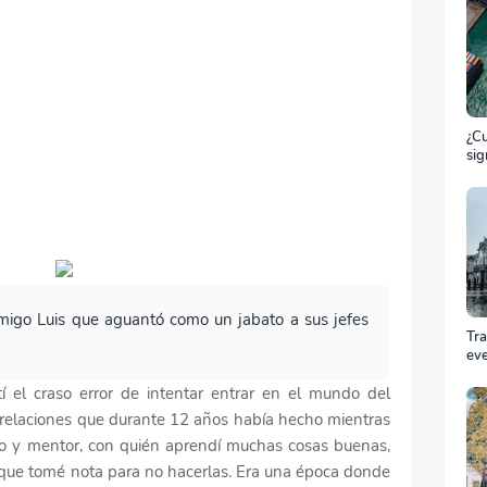
¿Cu
sig
ET
el 
ma
amigo Luis que aguantó como un jabato a sus jefes
Tr
ev
Cóm
el craso error de intentar entrar en el mundo del
pro
equ
s relaciones que durante 12 años había hecho mientras
éxi
o y mentor, con quién aprendí muchas cosas buenas,
cel
que tomé nota para no hacerlas. Era una época donde