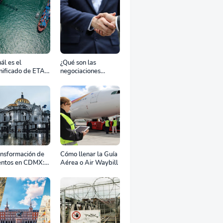
ál es el
¿Qué son las
nificado de ETA,
negociaciones
D, ATD y ATA en
bilaterales?
transporte
rítimo?
ansformación de
Cómo llenar la Guía
entos en CDMX:
Aérea o Air Waybill
o la renta
fesional de
ipos define el
to de tu
ebración