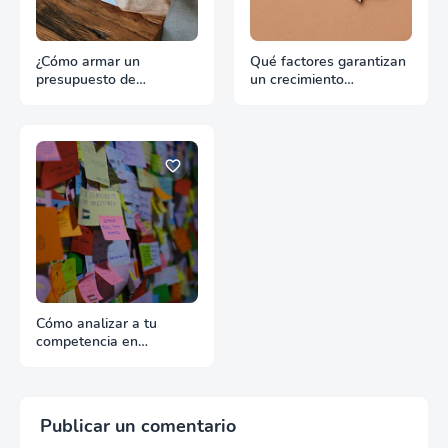
¿Cómo armar un
Qué factores garantizan
presupuesto de
un crecimiento
promoción para
continuado en
exportación sin
exportación
desperdiciar recursos?
Cómo analizar a tu
competencia en
exportación con fuentes
reales
Publicar un comentario