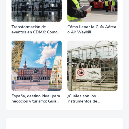
Transformación de
Cómo llenar la Guía Aérea
eventos en CDMX: Cómo
o Air Waybill
la renta profesional de
equipos define el éxito de
tu celebración
España, destino ideal para
¿Cuáles son los
negocios y turismo: Guía
instrumentos de
para un viaje exitoso
regulación en Comercio
Exterior?