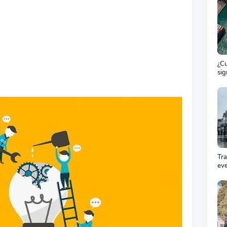
¿Cu
sig
ET
el 
ma
Tr
ev
Cóm
pro
equ
éxi
cel