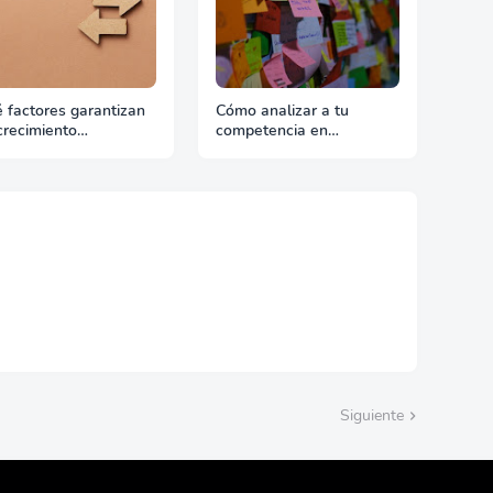
 factores garantizan
Cómo analizar a tu
crecimiento
competencia en
tinuado en
exportación con fuentes
ortación
reales
Siguiente