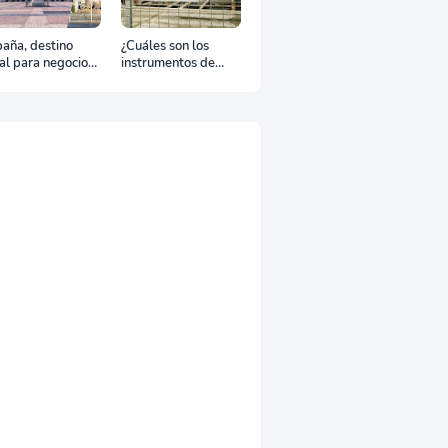
aña, destino
¿Cuáles son los
al para negocios
instrumentos de
urismo: Guía para
regulación en
viaje exitoso
Comercio Exterior?