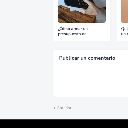
¿Cómo armar un
Qué
presupuesto de
un 
promoción para
con
exportación sin
exp
desperdiciar recursos?
Publicar un comentario
Anterior