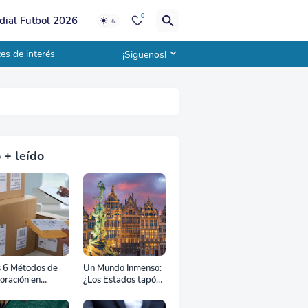
0
ial Futbol 2026
es de interés
¡Siguenos!
 + leído
s 6 Métodos de
Un Mundo Inmenso:
oración en
¿Los Estados tapón,
uana
colchón diplomático
o zona de combate?