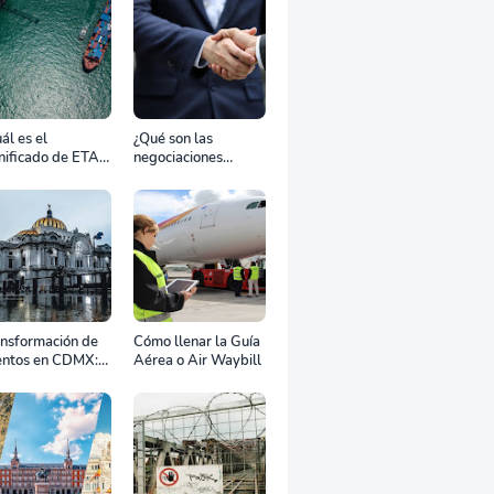
ál es el
¿Qué son las
nificado de ETA,
negociaciones
D, ATD y ATA en
bilaterales?
transporte
rítimo?
ansformación de
Cómo llenar la Guía
entos en CDMX:
Aérea o Air Waybill
o la renta
fesional de
ipos define el
to de tu
ebración