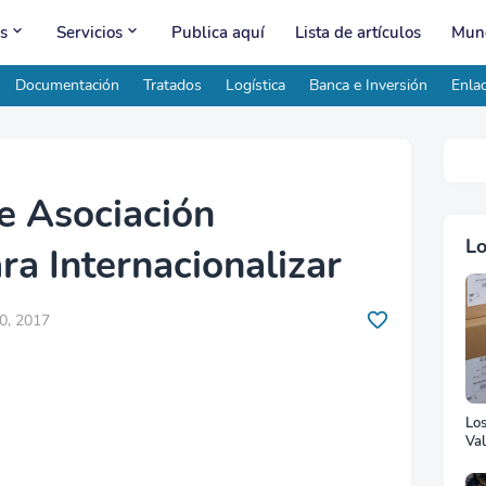
s
Servicios
Publica aquí
Lista de artículos
Mund
Documentación
Tratados
Logística
Banca e Inversión
Enlac
e Asociación
Lo
ra Internacionalizar
0, 2017
Lo
Val
Ad