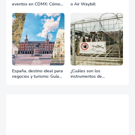
eventos en CDMX: Cómo
o Air Waybill
la renta profesional de
equipos define el éxito de
tu celebración
España, destino ideal para
¿Cuáles son los
negocios y turismo: Guía
instrumentos de
para un viaje exitoso
regulación en Comercio
Exterior?