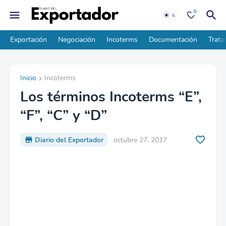
0
Exportación
Negociación
Incoterms
Documentación
Trata
Inicio
Incoterms
Los términos Incoterms “E”,
“F”, “C” y “D”
Diario del Exportador
octubre 27, 2017