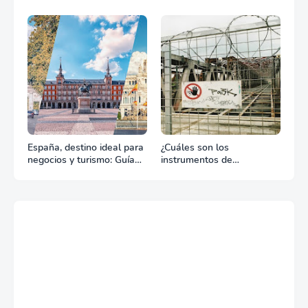
la renta profesional de
equipos define el éxito de
tu celebración
España, destino ideal para
¿Cuáles son los
negocios y turismo: Guía
instrumentos de
para un viaje exitoso
regulación en Comercio
Exterior?