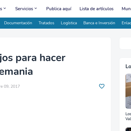
s
Servicios
Publica aquí
Lista de artículos
Mund
Documentación
Tratados
Logística
Banca e Inversión
Enlac
jos para hacer
Lo
lemania
e 09, 2017
Lo
Val
Ad