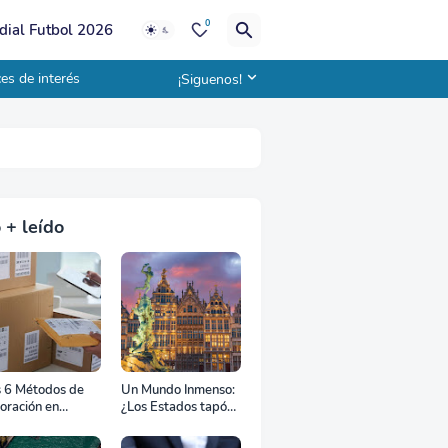
0
ial Futbol 2026
es de interés
¡Siguenos!
 + leído
s 6 Métodos de
Un Mundo Inmenso:
oración en
¿Los Estados tapón,
uana
colchón diplomático
o zona de combate?