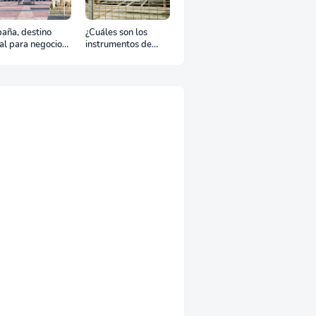
aña, destino
¿Cuáles son los
al para negocios
instrumentos de
urismo: Guía para
regulación en
viaje exitoso
Comercio Exterior?