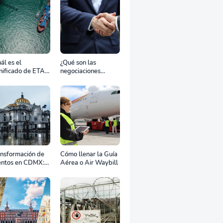
ál es el
¿Qué son las
nificado de ETA,
negociaciones
D, ATD y ATA en
bilaterales?
transporte
rítimo?
ansformación de
Cómo llenar la Guía
entos en CDMX:
Aérea o Air Waybill
o la renta
fesional de
ipos define el
to de tu
ebración