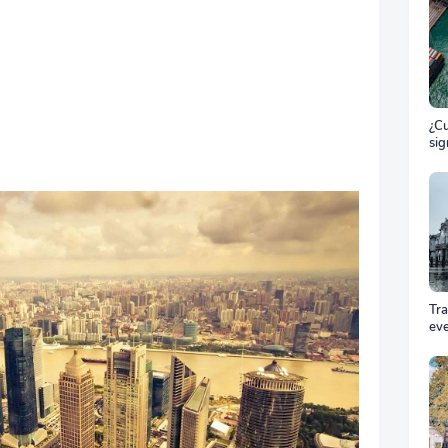
¿Cu
sig
ET
el 
ma
Tr
ev
Cóm
pro
equ
éxi
cel