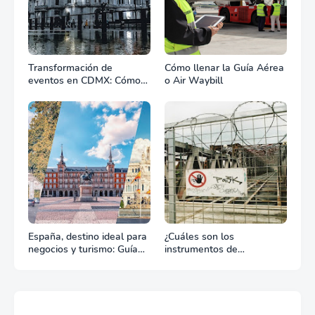
Transformación de
Cómo llenar la Guía Aérea
eventos en CDMX: Cómo
o Air Waybill
la renta profesional de
equipos define el éxito de
tu celebración
España, destino ideal para
¿Cuáles son los
negocios y turismo: Guía
instrumentos de
para un viaje exitoso
regulación en Comercio
Exterior?