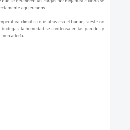
te que se deterioren las cargas por mojadura cuando se
rectamente agujereados.
emperatura climática que atraviesa el buque, si éste no
s bodegas, la humedad se condensa en las paredes y
 mercadería.