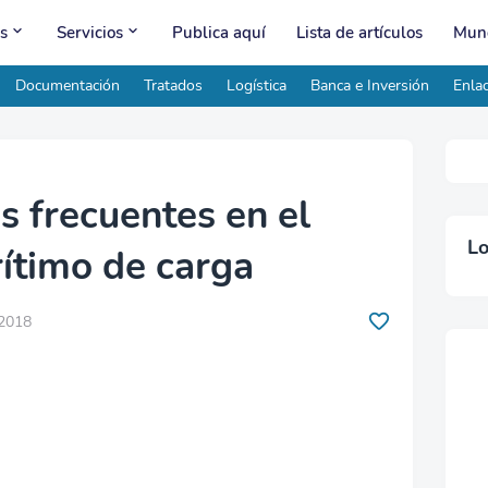
s
Servicios
Publica aquí
Lista de artículos
Mund
Documentación
Tratados
Logística
Banca e Inversión
Enlac
s frecuentes en el
Lo
ítimo de carga
 2018