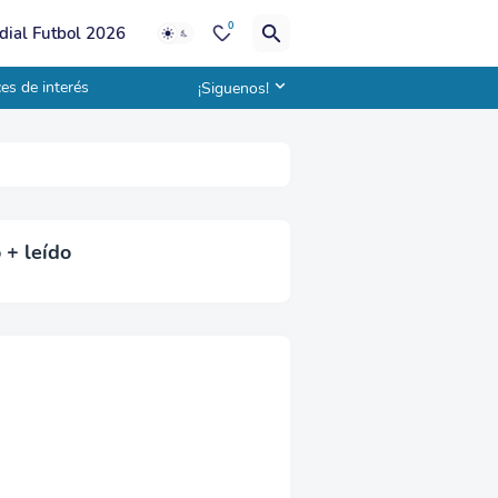
0
ial Futbol 2026
es de interés
¡Siguenos!
 + leído