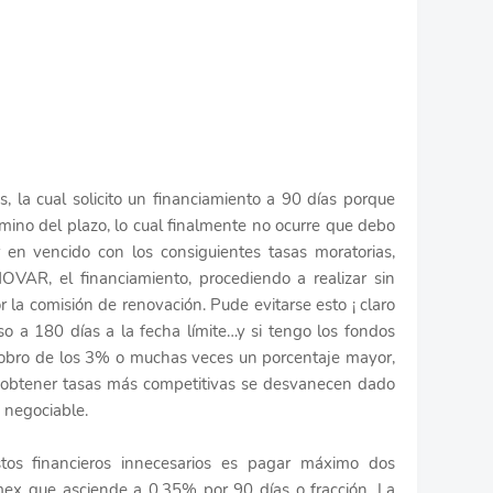
, la cual solicito un financiamiento a 90 días porque
rmino del plazo, lo cual finalmente no ocurre que debo
en vencido con los consiguientes tasas moratorias,
R, el financiamiento, procediendo a realizar sin
la comisión de renovación. Pude evitarse esto ¡ claro
a 180 días a la fecha límite…y si tengo los fondos
l cobro de los 3% o muchas veces un porcentaje mayor,
r obtener tasas más competitivas se desvanecen dado
 negociable.
tos financieros innecesarios es pagar máximo dos
mex que asciende a 0.35% por 90 días o fracción. La