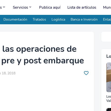
s
Servicios
Publica aquí
Lista de artículos
Mund
Documentación
Tratados
Logística
Banca e Inversión
Enlac
las operaciones de
Lo
 pre y post embarque
e 18, 2018
Lo
Val
Ad