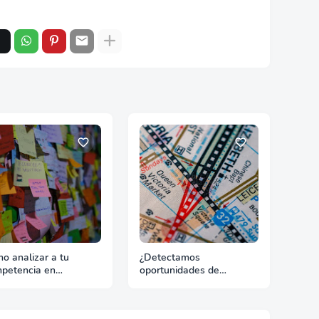
o analizar a tu
¿Detectamos
petencia en
oportunidades de
ortación con fuentes
exportación o esperamos
les
que lleguen solas?