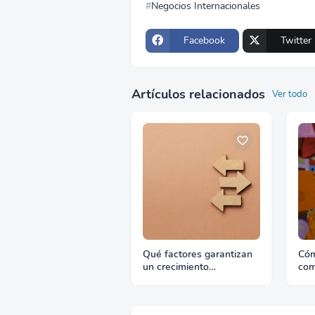
Negocios Internacionales
Facebook
Twitter
Artículos relacionados
Ver todo
Qué factores garantizan
Cóm
un crecimiento
com
continuado en
exp
exportación
rea