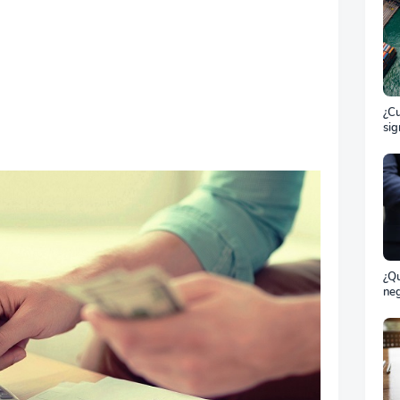
¿Cu
sig
ET
el 
ma
¿Qu
neg
bil