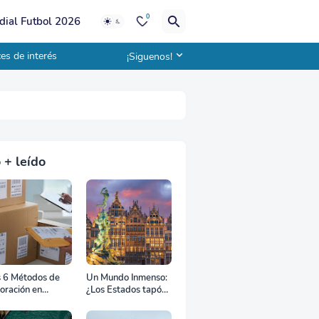
0
ial Futbol 2026
es de interés
¡Siguenos!
 + leído
s 6 Métodos de
Un Mundo Inmenso:
oración en
¿Los Estados tapón,
uana
colchón diplomático
o zona de combate?