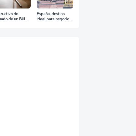
tructivo de
España, destino
nado de un Bill of
ideal para negocios
ding
y turismo: Guía para
un viaje exitoso