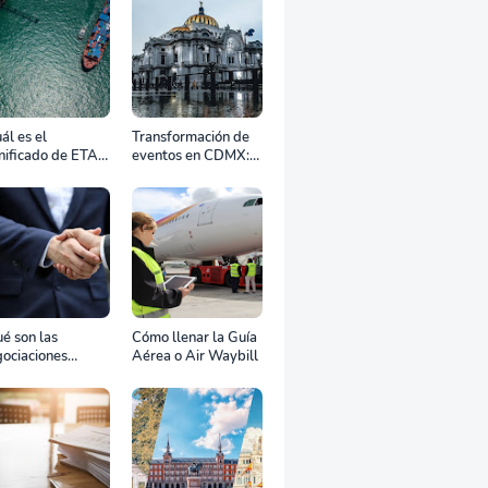
ál es el
Transformación de
nificado de ETA,
eventos en CDMX:
D, ATD y ATA en
Cómo la renta
transporte
profesional de
rítimo?
equipos define el
éxito de tu
celebración
é son las
Cómo llenar la Guía
ociaciones
Aérea o Air Waybill
aterales?