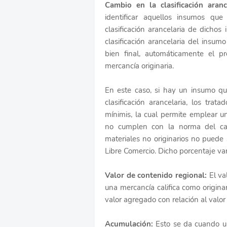
Cambio en la clasificación arance
identificar aquellos insumos que
clasificación arancelaria de dichos 
clasificación arancelaria del insum
bien final, automáticamente el p
mercancía originaria.
En este caso, si hay un insumo q
clasificación arancelaria, los trat
mínimis, la cual permite emplear u
no cumplen con la norma del camb
materiales no originarios no puede
Libre Comercio. Dicho porcentaje var
Valor de contenido regional:
El va
una mercancía califica como origin
valor agregado con relación al valor
Acumulación:
Esto se da cuando u