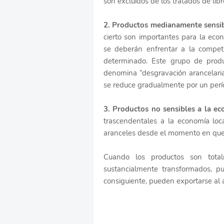
son excluidos de los tratados de lib
2. Productos medianamente sensib
cierto son importantes para la eco
se deberán enfrentar a la compe
determinado. Este grupo de pro
denomina “desgravación arancelaria
se reduce gradualmente por un perío
3. Productos no sensibles a la ec
trascendentales a la economía loca
aranceles desde el momento en que e
Cuando los productos son total
sustancialmente transformados, pu
consiguiente, pueden exportarse al 