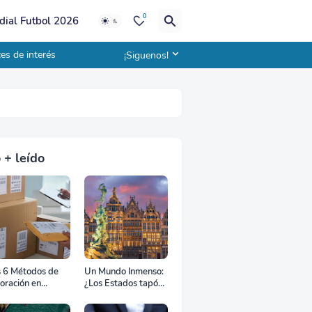
0
ial Futbol 2026
es de interés
¡Siguenos!
 + leído
s 6 Métodos de
Un Mundo Inmenso:
oración en
¿Los Estados tapón,
uana
colchón diplomático
o zona de combate?