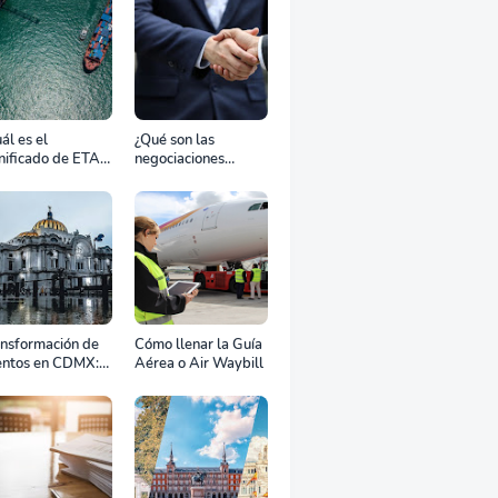
ál es el
¿Qué son las
nificado de ETA,
negociaciones
D, ATD y ATA en
bilaterales?
transporte
rítimo?
ansformación de
Cómo llenar la Guía
entos en CDMX:
Aérea o Air Waybill
o la renta
fesional de
ipos define el
to de tu
ebración