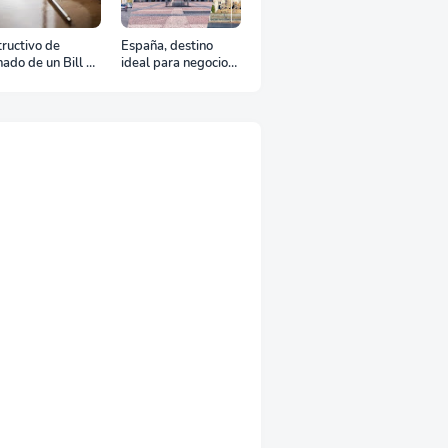
tructivo de
España, destino
nado de un Bill of
ideal para negocios
ding
y turismo: Guía para
un viaje exitoso