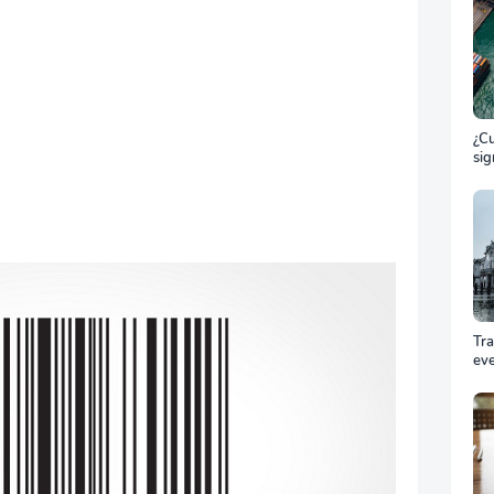
¿Cu
sig
ET
el 
ma
Tr
ev
Cóm
pro
equ
éxi
cel