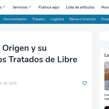
s
Servicios
Publica aquí
Lista de artículos
Mund
Documentación
Tratados
Logística
Banca e Inversión
Enlac
 Origen y su
Lo
os Tratados de Libre
e 30, 2019
Lo
Val
Ad