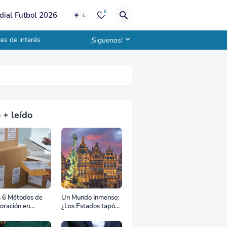
0
ial Futbol 2026
es de interés
¡Siguenos!
 + leído
s 6 Métodos de
Un Mundo Inmenso:
oración en
¿Los Estados tapón,
uana
colchón diplomático
o zona de combate?