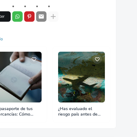
ter
do
 pasaporte de tus
¿Has evaluado el
rcancías: Cómo
riesgo país antes de
itar retrasos en las
exportar? Lo que nadie
uanas
te dice