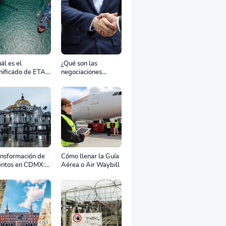
ál es el
¿Qué son las
nificado de ETA,
negociaciones
D, ATD y ATA en
bilaterales?
transporte
rítimo?
ansformación de
Cómo llenar la Guía
entos en CDMX:
Aérea o Air Waybill
o la renta
fesional de
ipos define el
to de tu
ebración