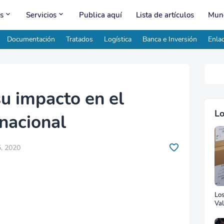
s
Servicios
Publica aquí
Lista de artículos
Mund
Documentación
Tratados
Logística
Banca e Inversión
Enlac
u impacto en el
Lo
nacional
, 2020
Lo
Val
Ad