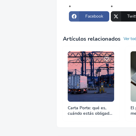
Facebook
Twit
Artículos relacionados
Ver to
Carta Porte: qué es,
El
cuándo estás obligado
me
y qué pasa si te falta
ev
ad