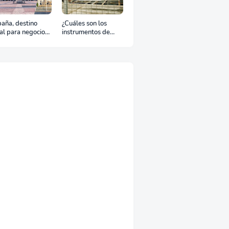
aña, destino
¿Cuáles son los
al para negocios
instrumentos de
urismo: Guía para
regulación en
viaje exitoso
Comercio Exterior?