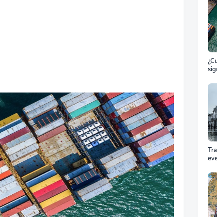
¿Cu
sig
ET
el 
ma
Tr
ev
Cóm
pro
equ
éxi
cel