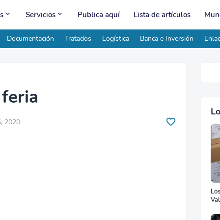
s
Servicios
Publica aquí
Lista de artículos
Mund
Documentación
Tratados
Logística
Banca e Inversión
Enlac
 feria
Lo
, 2020
Lo
Val
Ad