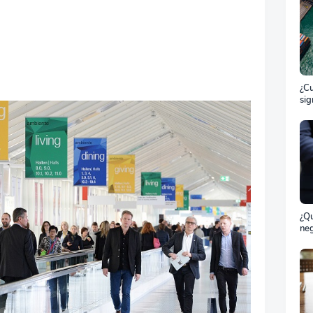
¿Cu
sig
ET
el 
ma
¿Qu
neg
bil