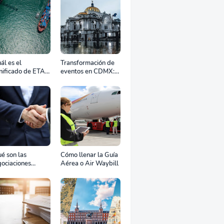
ál es el
Transformación de
nificado de ETA,
eventos en CDMX:
D, ATD y ATA en
Cómo la renta
transporte
profesional de
rítimo?
equipos define el
éxito de tu
celebración
é son las
Cómo llenar la Guía
ociaciones
Aérea o Air Waybill
aterales?