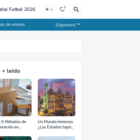
0
ial Futbol 2026
es de interés
¡Siguenos!
 + leído
s 6 Métodos de
Un Mundo Inmenso:
oración en
¿Los Estados tapón,
uana
colchón diplomático
o zona de combate?