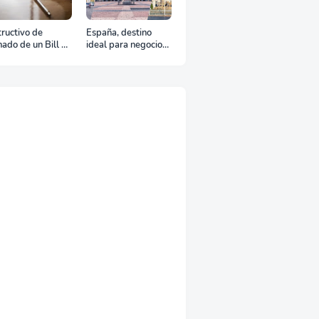
tructivo de
España, destino
nado de un Bill of
ideal para negocios
ding
y turismo: Guía para
un viaje exitoso