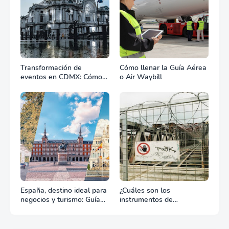
Transformación de
Cómo llenar la Guía Aérea
eventos en CDMX: Cómo
o Air Waybill
la renta profesional de
equipos define el éxito de
tu celebración
España, destino ideal para
¿Cuáles son los
negocios y turismo: Guía
instrumentos de
para un viaje exitoso
regulación en Comercio
Exterior?