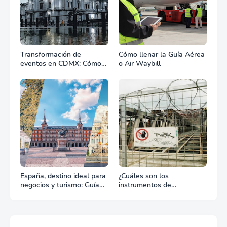
Transformación de
Cómo llenar la Guía Aérea
eventos en CDMX: Cómo
o Air Waybill
la renta profesional de
equipos define el éxito de
tu celebración
España, destino ideal para
¿Cuáles son los
negocios y turismo: Guía
instrumentos de
para un viaje exitoso
regulación en Comercio
Exterior?