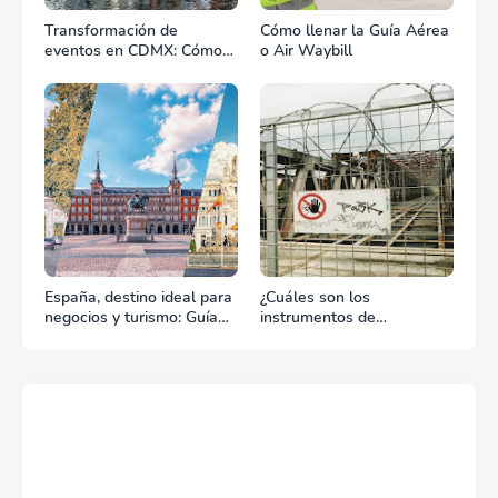
Transformación de
Cómo llenar la Guía Aérea
eventos en CDMX: Cómo
o Air Waybill
la renta profesional de
equipos define el éxito de
tu celebración
España, destino ideal para
¿Cuáles son los
negocios y turismo: Guía
instrumentos de
para un viaje exitoso
regulación en Comercio
Exterior?