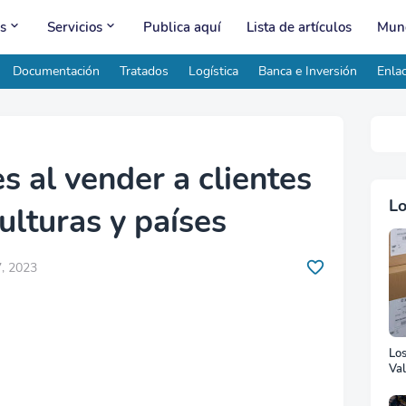
s
Servicios
Publica aquí
Lista de artículos
Mund
Documentación
Tratados
Logística
Banca e Inversión
Enlac
s al vender a clientes
Lo
ulturas y países
, 2023
Lo
Val
Ad