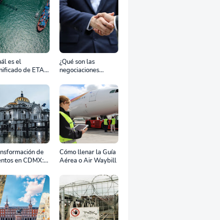
ál es el
¿Qué son las
nificado de ETA,
negociaciones
D, ATD y ATA en
bilaterales?
transporte
rítimo?
ansformación de
Cómo llenar la Guía
entos en CDMX:
Aérea o Air Waybill
o la renta
fesional de
ipos define el
to de tu
ebración