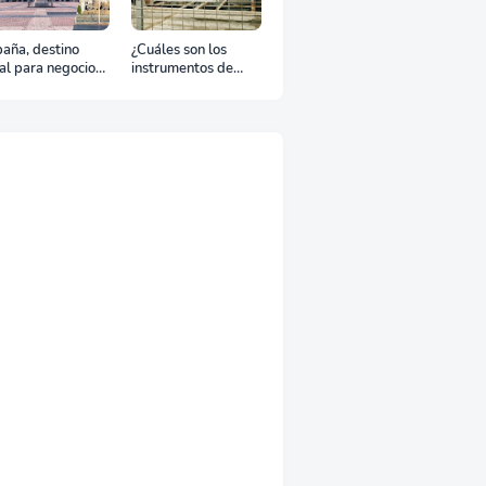
aña, destino
¿Cuáles son los
al para negocios
instrumentos de
urismo: Guía para
regulación en
viaje exitoso
Comercio Exterior?