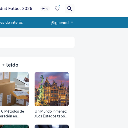
0
ial Futbol 2026
es de interés
¡Siguenos!
 + leído
s 6 Métodos de
Un Mundo Inmenso:
oración en
¿Los Estados tapón,
uana
colchón diplomático
o zona de combate?