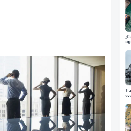
¿Cu
sig
ET
el 
ma
Tr
ev
Cóm
pro
equ
éxi
cel