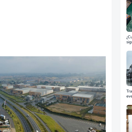
¿Cu
sig
ET
el 
ma
Tr
ev
Cóm
pro
equ
éxi
cel