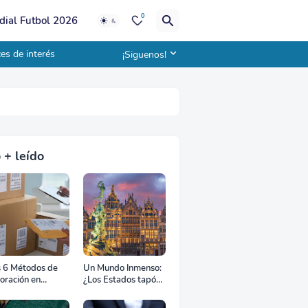
0
ial Futbol 2026
es de interés
¡Siguenos!
 + leído
s 6 Métodos de
Un Mundo Inmenso:
oración en
¿Los Estados tapón,
uana
colchón diplomático
o zona de combate?