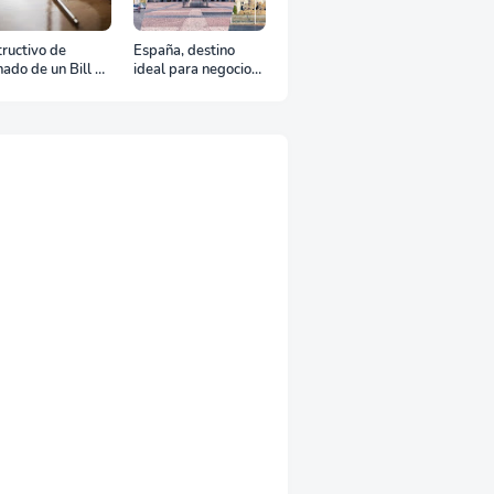
tructivo de
España, destino
nado de un Bill of
ideal para negocios
ding
y turismo: Guía para
un viaje exitoso