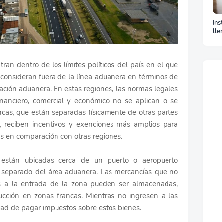
Ins
lle
La
ran dentro de los límites políticos del país en el que
 consideran fuera de la línea aduanera en términos de
lación aduanera. En estas regiones, las normas legales
inanciero, comercial y económico no se aplican o se
ncas, que están separadas físicamente de otras partes
, reciben incentivos y exenciones más amplios para
es en comparación con otras regiones.
 están ubicadas cerca de un puerto o aeropuerto
r separado del área aduanera. Las mercancías que no
os a la entrada de la zona pueden ser almacenadas,
ucción en zonas francas. Mientras no ingresen a las
dad de pagar impuestos sobre estos bienes.