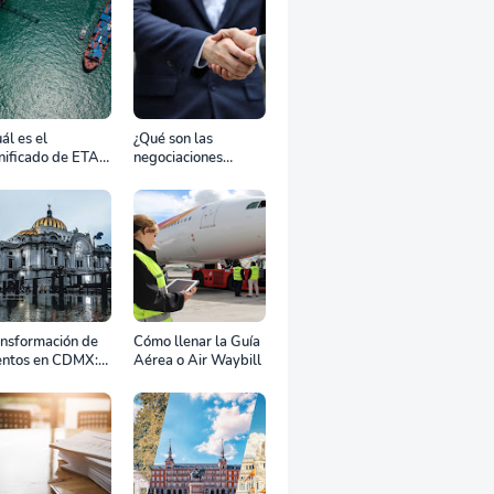
ál es el
¿Qué son las
nificado de ETA,
negociaciones
D, ATD y ATA en
bilaterales?
transporte
rítimo?
ansformación de
Cómo llenar la Guía
entos en CDMX:
Aérea o Air Waybill
o la renta
fesional de
ipos define el
to de tu
ebración