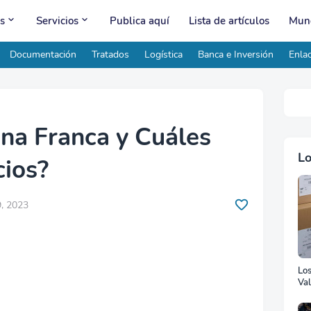
s
Servicios
Publica aquí
Lista de artículos
Mund
Documentación
Tratados
Logística
Banca e Inversión
Enlac
na Franca y Cuáles
Lo
cios?
, 2023
Lo
Val
Ad