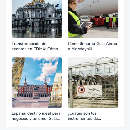
Transformación de
Cómo llenar la Guía Aérea
eventos en CDMX: Cómo
o Air Waybill
la renta profesional de
equipos define el éxito de
tu celebración
España, destino ideal para
¿Cuáles son los
negocios y turismo: Guía
instrumentos de
para un viaje exitoso
regulación en Comercio
Exterior?