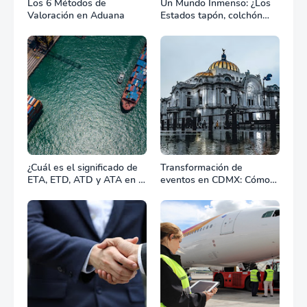
Los 6 Métodos de
Un Mundo Inmenso: ¿Los
Valoración en Aduana
Estados tapón, colchón
diplomático o zona de
combate?
¿Cuál es el significado de
Transformación de
ETA, ETD, ATD y ATA en el
eventos en CDMX: Cómo
transporte marítimo?
la renta profesional de
equipos define el éxito de
tu celebración