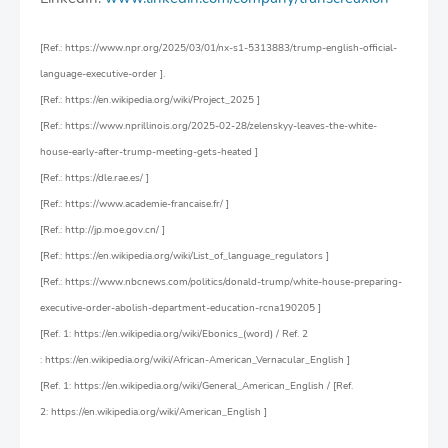
[Ref.: https://www.npr.org/2025/03/01/nx-s1-5313883/trump-english-official-
language-executive-order ].
[Ref.: https://en.wikipedia.org/wiki/Project_2025 ]
[Ref.: https://www.nprillinois.org/2025-02-28/zelenskyy-leaves-the-white-
house-early-after-trump-meeting-gets-heated ]
[Ref.: https://dle.rae.es/ ]
[Ref.: https://www.academie-francaise.fr/ ]
[Ref.: http://jp.moe.gov.cn/ ]
[Ref.: https://en.wikipedia.org/wiki/List_of_language_regulators ]
[Ref.: https://www.nbcnews.com/politics/donald-trump/white-house-preparing-
executive-order-abolish-department-education-rcna190205 ]
[Ref. 1: https://en.wikipedia.org/wiki/Ebonics_(word) / Ref. 2
: https://en.wikipedia.org/wiki/African-American_Vernacular_English ]
[Ref. 1: https://en.wikipedia.org/wiki/General_American_English / [Ref.
2: https://en.wikipedia.org/wiki/American_English ]