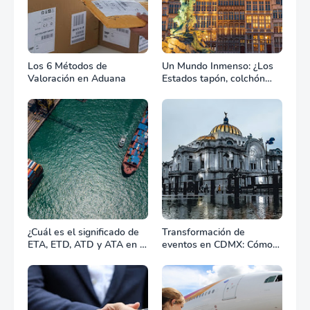
Los 6 Métodos de
Un Mundo Inmenso: ¿Los
Valoración en Aduana
Estados tapón, colchón
diplomático o zona de
combate?
¿Cuál es el significado de
Transformación de
ETA, ETD, ATD y ATA en el
eventos en CDMX: Cómo
transporte marítimo?
la renta profesional de
equipos define el éxito de
tu celebración