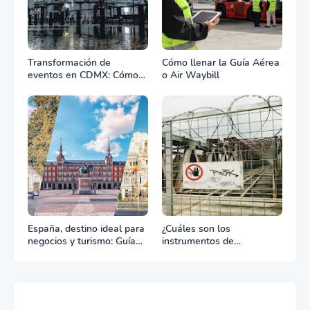
Transformación de
Cómo llenar la Guía Aérea
eventos en CDMX: Cómo
o Air Waybill
la renta profesional de
equipos define el éxito de
tu celebración
España, destino ideal para
¿Cuáles son los
negocios y turismo: Guía
instrumentos de
para un viaje exitoso
regulación en Comercio
Exterior?