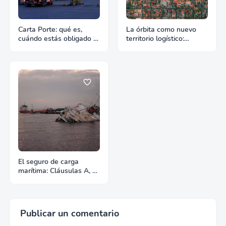
Carta Porte: qué es,
La órbita como nuevo
cuándo estás obligado y
territorio logístico:
qué pasa si te falta
Cuando el espacio
empieza a exigir reglas
El seguro de carga
marítima: Cláusulas A, B
y C
Publicar un comentario