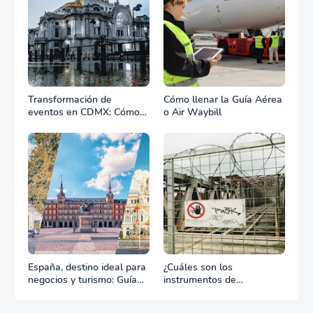
Transformación de
Cómo llenar la Guía Aérea
eventos en CDMX: Cómo
o Air Waybill
la renta profesional de
equipos define el éxito de
tu celebración
España, destino ideal para
¿Cuáles son los
negocios y turismo: Guía
instrumentos de
para un viaje exitoso
regulación en Comercio
Exterior?