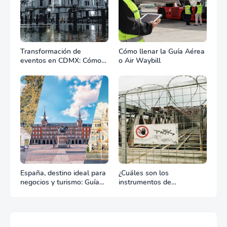
Transformación de
Cómo llenar la Guía Aérea
eventos en CDMX: Cómo
o Air Waybill
la renta profesional de
equipos define el éxito de
tu celebración
España, destino ideal para
¿Cuáles son los
negocios y turismo: Guía
instrumentos de
para un viaje exitoso
regulación en Comercio
Exterior?