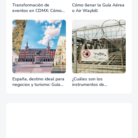
Transformación de
Cómo llenar la Guía Aérea
eventos en CDMX: Cómo
o Air Waybill
la renta profesional de
equipos define el éxito de
tu celebración
España, destino ideal para
¿Cuáles son los
negocios y turismo: Guía
instrumentos de
para un viaje exitoso
regulación en Comercio
Exterior?