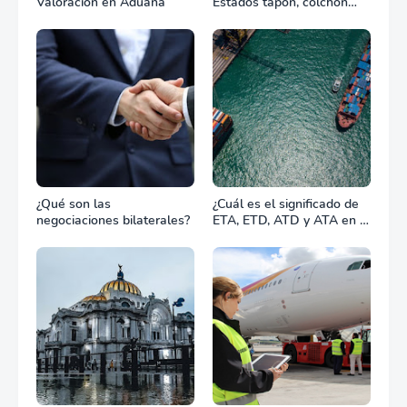
Valoración en Aduana
Estados tapón, colchón
diplomático o zona de
combate?
¿Qué son las
¿Cuál es el significado de
negociaciones bilaterales?
ETA, ETD, ATD y ATA en el
transporte marítimo?