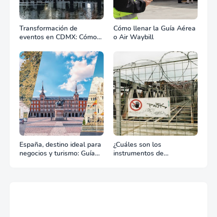
Transformación de
Cómo llenar la Guía Aérea
eventos en CDMX: Cómo
o Air Waybill
la renta profesional de
equipos define el éxito de
tu celebración
España, destino ideal para
¿Cuáles son los
negocios y turismo: Guía
instrumentos de
para un viaje exitoso
regulación en Comercio
Exterior?