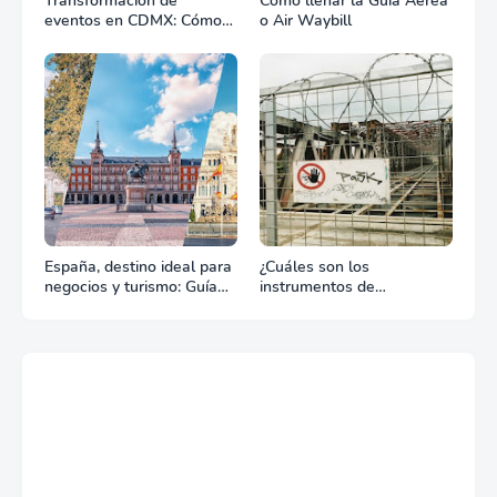
Transformación de
Cómo llenar la Guía Aérea
eventos en CDMX: Cómo
o Air Waybill
la renta profesional de
equipos define el éxito de
tu celebración
España, destino ideal para
¿Cuáles son los
negocios y turismo: Guía
instrumentos de
para un viaje exitoso
regulación en Comercio
Exterior?