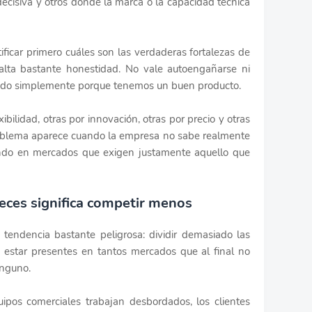
s decisiva y otros donde la marca o la capacidad técnica
ificar primero cuáles son las verdaderas fortalezas de
alta bastante honestidad. No vale autoengañarse ni
odo simplemente porque tenemos un buen producto.
ilidad, otras por innovación, otras por precio y otras
roblema aparece cuando la empresa no sabe realmente
ando en mercados que exigen justamente aquello que
ces significa competir menos
tendencia bastante peligrosa: dividir demasiado las
 estar presentes en tantos mercados que al final no
inguno.
ipos comerciales trabajan desbordados, los clientes