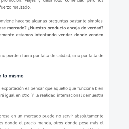
 promoción, viajes y desarrollo comercial, pero los
uerzo realizado.
conviene hacerse algunas preguntas bastante simples.
 ese mercado? ¿Nuestro producto encaja de verdad?
plemente estamos intentando vender donde venden
 pierden fuera por falta de calidad, sino por falta de
n lo mismo
exportación es pensar que aquello que funciona bien
á igual en otro. Y la realidad internacional demuestra
presa en un mercado puede no servir absolutamente
ses donde el precio manda, otros donde pesa más el