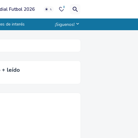
0
ial Futbol 2026
es de interés
¡Siguenos!
 + leído