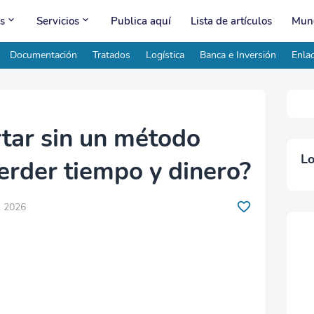
s
Servicios
Publica aquí
Lista de artículos
Mund
Documentación
Tratados
Logística
Banca e Inversión
Enlac
tar sin un método
Lo
perder tiempo y dinero?
, 2026