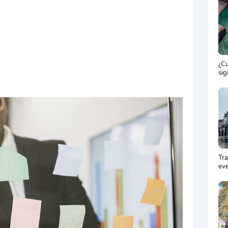
¿Cu
sig
ET
el 
ma
Tr
ev
Cóm
pro
equ
éxi
cel