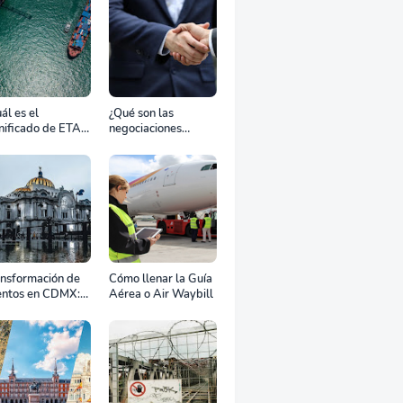
ál es el
¿Qué son las
nificado de ETA,
negociaciones
D, ATD y ATA en
bilaterales?
transporte
rítimo?
ansformación de
Cómo llenar la Guía
entos en CDMX:
Aérea o Air Waybill
o la renta
fesional de
ipos define el
to de tu
ebración