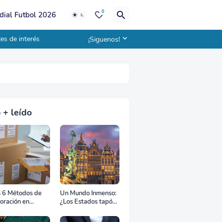
0
ial Futbol 2026
es de interés
¡Siguenos!
 + leído
s 6 Métodos de
Un Mundo Inmenso:
oración en
¿Los Estados tapón,
uana
colchón diplomático
o zona de combate?