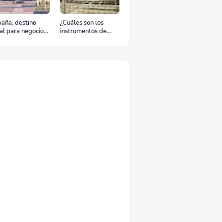
aña, destino
¿Cuáles son los
al para negocios
instrumentos de
urismo: Guía para
regulación en
viaje exitoso
Comercio Exterior?