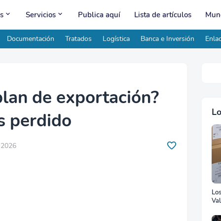
s
Servicios
Publica aquí
Lista de artículos
Mund
Documentación
Tratados
Logística
Banca e Inversión
Enlac
plan de exportación?
Lo
s perdido
, 2026
Lo
Val
Ad