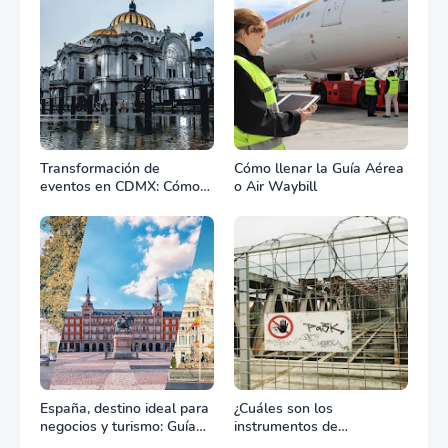
Transformación de
Cómo llenar la Guía Aérea
eventos en CDMX: Cómo
o Air Waybill
la renta profesional de
equipos define el éxito de
tu celebración
España, destino ideal para
¿Cuáles son los
negocios y turismo: Guía
instrumentos de
para un viaje exitoso
regulación en Comercio