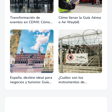
Transformación de
Cómo llenar la Guía Aérea
eventos en CDMX: Cómo
o Air Waybill
la renta profesional de
equipos define el éxito de
tu celebración
España, destino ideal para
¿Cuáles son los
negocios y turismo: Guía
instrumentos de
para un viaje exitoso
regulación en Comercio
Exterior?