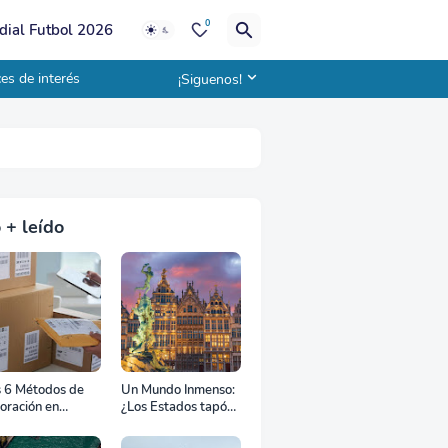
0
ial Futbol 2026
es de interés
¡Siguenos!
 + leído
s 6 Métodos de
Un Mundo Inmenso:
oración en
¿Los Estados tapón,
uana
colchón diplomático
o zona de combate?