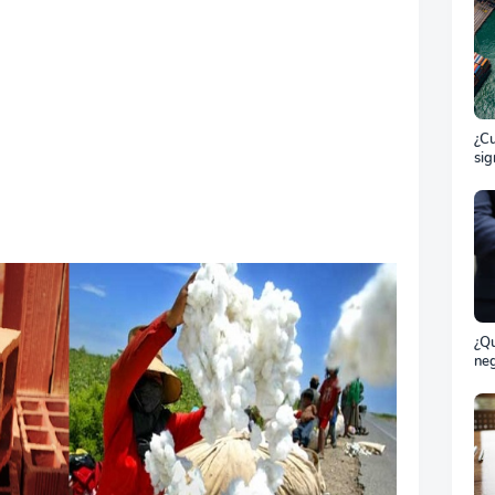
¿Cu
sig
ET
el 
ma
¿Qu
neg
bil