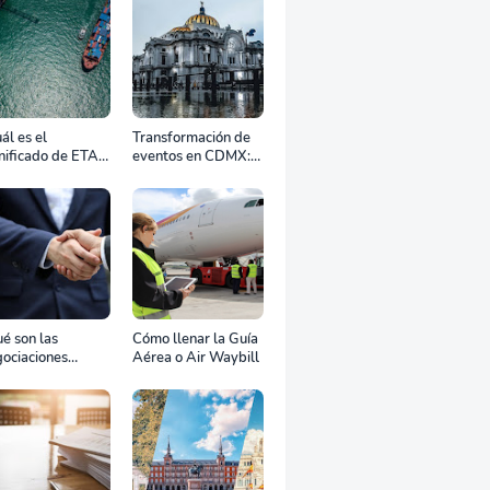
ál es el
Transformación de
nificado de ETA,
eventos en CDMX:
D, ATD y ATA en
Cómo la renta
transporte
profesional de
rítimo?
equipos define el
éxito de tu
celebración
é son las
Cómo llenar la Guía
ociaciones
Aérea o Air Waybill
aterales?