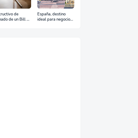
tructivo de
España, destino
nado de un Bill of
ideal para negocios
ding
y turismo: Guía para
un viaje exitoso