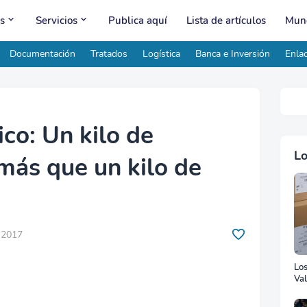
s
Servicios
Publica aquí
Lista de artículos
Mund
Documentación
Tratados
Logística
Banca e Inversión
Enlac
co: Un kilo de
Lo
más que un kilo de
, 2017
Lo
Val
Ad