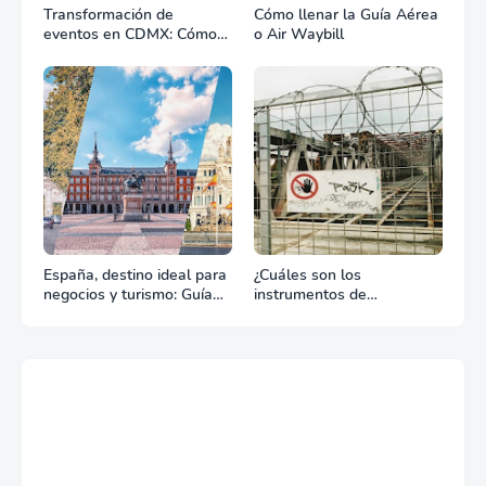
Transformación de
Cómo llenar la Guía Aérea
eventos en CDMX: Cómo
o Air Waybill
la renta profesional de
equipos define el éxito de
tu celebración
España, destino ideal para
¿Cuáles son los
negocios y turismo: Guía
instrumentos de
para un viaje exitoso
regulación en Comercio
Exterior?