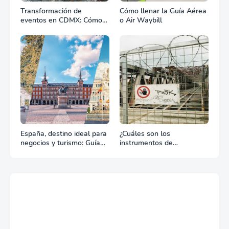
Transformación de
Cómo llenar la Guía Aérea
eventos en CDMX: Cómo
o Air Waybill
la renta profesional de
equipos define el éxito de
tu celebración
España, destino ideal para
¿Cuáles son los
negocios y turismo: Guía
instrumentos de
para un viaje exitoso
regulación en Comercio
Exterior?