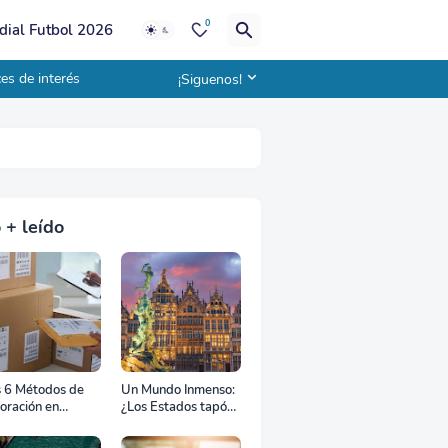
0
ial Futbol 2026
es de interés
¡Siguenos!
 + leído
s 6 Métodos de
Un Mundo Inmenso:
oración en
¿Los Estados tapón,
uana
colchón diplomático
o zona de combate?