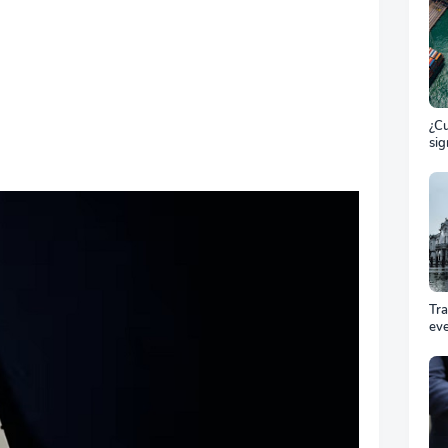
¿Cu
sig
ET
el 
ma
Tr
ev
Cóm
pro
equ
éxi
cel