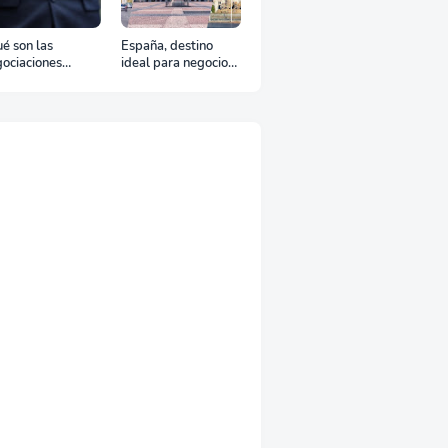
é son las
España, destino
ociaciones
ideal para negocios
aterales?
y turismo: Guía para
un viaje exitoso