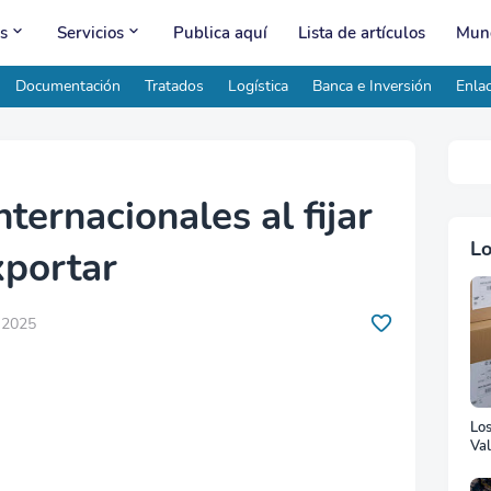
s
Servicios
Publica aquí
Lista de artículos
Mund
Documentación
Tratados
Logística
Banca e Inversión
Enlac
nternacionales al fijar
Lo
xportar
, 2025
Lo
Val
Ad