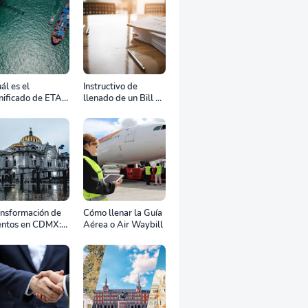
ál es el
Instructivo de
nificado de ETA,
llenado de un Bill of
D, ATD y ATA en
Lading
transporte
rítimo?
ansformación de
Cómo llenar la Guía
entos en CDMX:
Aérea o Air Waybill
o la renta
fesional de
ipos define el
to de tu
ebración