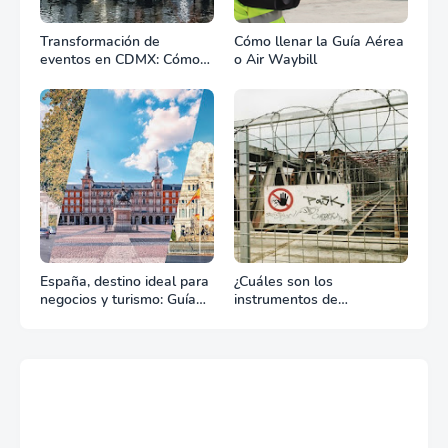
Transformación de
Cómo llenar la Guía Aérea
eventos en CDMX: Cómo
o Air Waybill
la renta profesional de
equipos define el éxito de
tu celebración
España, destino ideal para
¿Cuáles son los
negocios y turismo: Guía
instrumentos de
para un viaje exitoso
regulación en Comercio
Exterior?