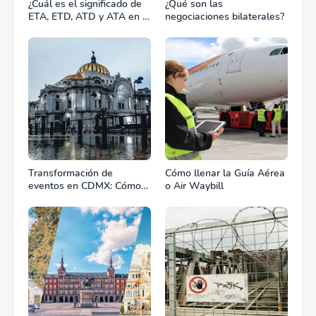
¿Cuál es el significado de
¿Qué son las
ETA, ETD, ATD y ATA en el
negociaciones bilaterales?
transporte marítimo?
Transformación de
Cómo llenar la Guía Aérea
eventos en CDMX: Cómo
o Air Waybill
la renta profesional de
equipos define el éxito de
tu celebración