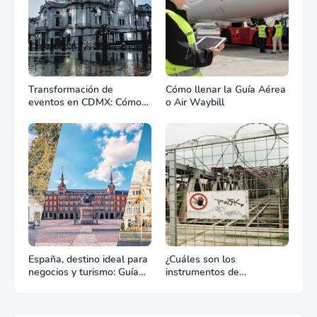
Transformación de
Cómo llenar la Guía Aérea
eventos en CDMX: Cómo
o Air Waybill
la renta profesional de
equipos define el éxito de
tu celebración
España, destino ideal para
¿Cuáles son los
negocios y turismo: Guía
instrumentos de
para un viaje exitoso
regulación en Comercio
Exterior?