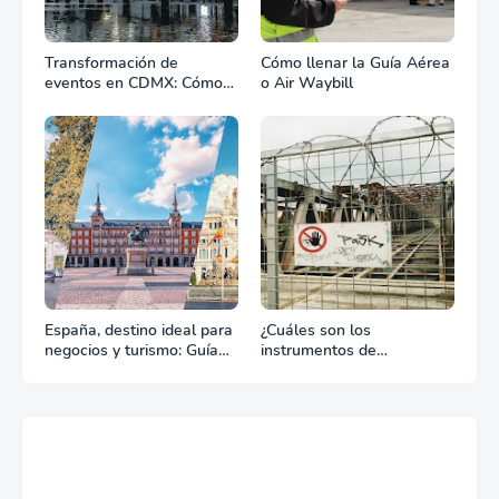
Transformación de
Cómo llenar la Guía Aérea
eventos en CDMX: Cómo
o Air Waybill
la renta profesional de
equipos define el éxito de
tu celebración
España, destino ideal para
¿Cuáles son los
negocios y turismo: Guía
instrumentos de
para un viaje exitoso
regulación en Comercio
Exterior?