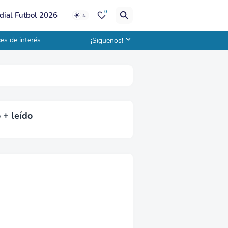
0
ial Futbol 2026
es de interés
¡Siguenos!
 + leído