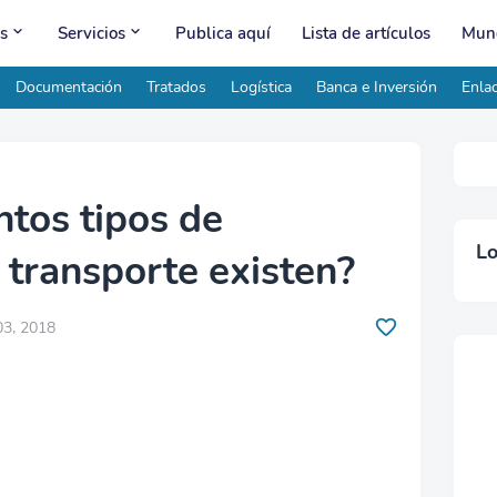
s
Servicios
Publica aquí
Lista de artículos
Mund
Documentación
Tratados
Logística
Banca e Inversión
Enlac
ntos tipos de
Lo
 transporte existen?
03, 2018