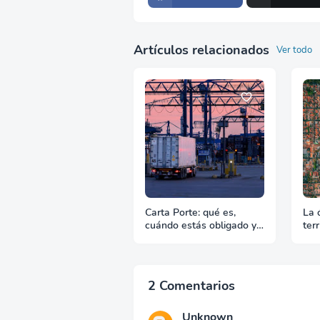
Artículos relacionados
Ver todo
Carta Porte: qué es,
La 
cuándo estás obligado y
terr
qué pasa si te falta
Cua
emp
2 Comentarios
Unknown