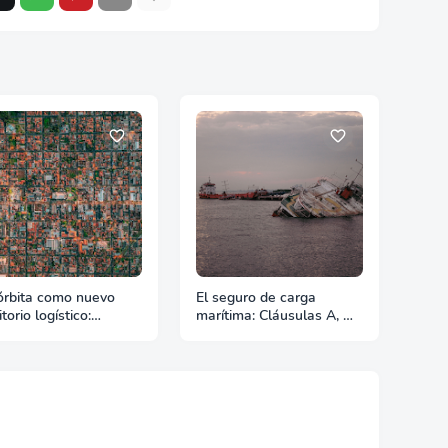
órbita como nuevo
El seguro de carga
itorio logístico:
marítima: Cláusulas A, B
ndo el espacio
y C
ieza a exigir reglas