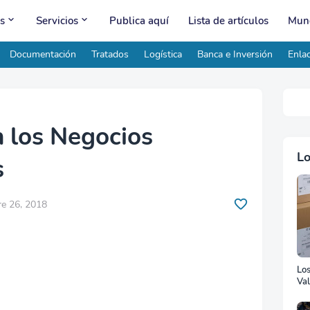
s
Servicios
Publica aquí
Lista de artículos
Mund
Documentación
Tratados
Logística
Banca e Inversión
Enlac
n los Negocios
s
e 26, 2018