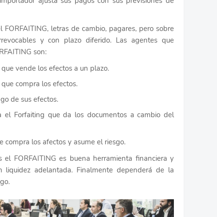
l importador ajusta sus pagos con sus previsiones de
 FORFAITING, letras de cambio, pagares, pero sobre
irrevocables y con plazo diferido. Las agentes que
ORFAITING son:
que vende los efectos a un plazo.
que compra los efectos.
ago de sus efectos.
a el Forfaiting que da los documentos a cambio del
e compra los afectos y asume el riesgo.
os el FORFAITING es buena herramienta financiera y
 liquidez adelantada. Finalmente dependerá de la
go.