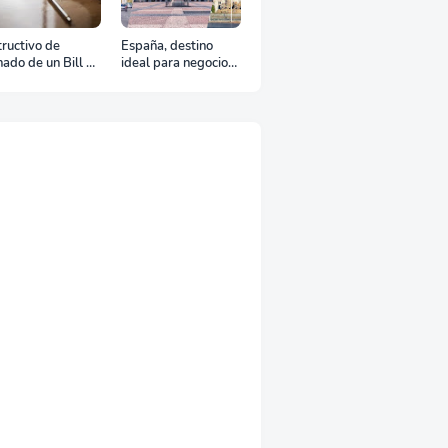
s 6 Métodos de
Un Mundo Inmenso:
oración en
¿Los Estados tapón,
uana
colchón diplomático
o zona de combate?
ál es el
Transformación de
nificado de ETA,
eventos en CDMX:
D, ATD y ATA en
Cómo la renta
transporte
profesional de
rítimo?
equipos define el
éxito de tu
celebración