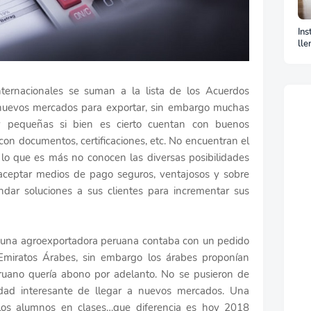
Lo
Val
Ad
ternacionales se suman a la lista de los Acuerdos
 nuevos mercados para exportar, sin embargo muchas
 pequeñas si bien es cierto cuentan con buenos
on documentos, certificaciones, etc. No encuentran el
lo que es más no conocen las diversas posibilidades
 aceptar medios de pago seguros, ventajosos y sobre
dar soluciones a sus clientes para incrementar sus
¿Cu
sig
ET
el 
una agroexportadora peruana contaba con un pedido
ma
miratos Árabes, sin embargo los árabes proponían
eruano quería abono por adelanto. No se pusieron de
dad interesante de llegar a nuevos mercados. Una
los alumnos en clases…que diferencia es hoy 2018