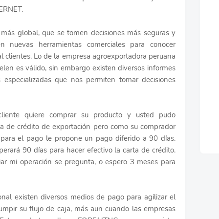
¿Qu
NTERNET.
neg
bil
 más global, que se tomen decisiones más seguras y
en nuevas herramientas comerciales para conocer
al clientes. Lo de la empresa agroexportadora peruana
celen es válido, sin embargo existen diversos informes
 especializadas que nos permiten tomar decisiones
Ins
lle
La
liente quiere comprar su producto y usted pudo
ta de crédito de exportación pero como su comprador
para el pago le propone un pago diferido a 90 días.
erará 90 días para hacer efectivo la carta de crédito.
iar mi operación se pregunta, o espero 3 meses para
onal existen diversos medios de pago para agilizar el
rumpir su flujo de caja, más aun cuando las empresas