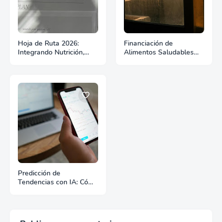
Hoja de Ruta 2026:
Financiación de
Integrando Nutrición,
Alimentos Saludables
Marketing y Tecnología
(HFFI): Oportunidades
para el éxito en la
de inversión en los
exportación
Desiertos Alimentarios
Predicción de
Tendencias con IA: Cómo
las PYMEs pueden
anticiparse a los
gigantes de la industria