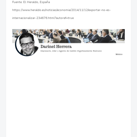
Fuente: El Heraldo, España
https://www.heraldo.es/noticias/economia/2014/11/12/exportar-no-es-
internacionalizar-234676.html?autoref=true