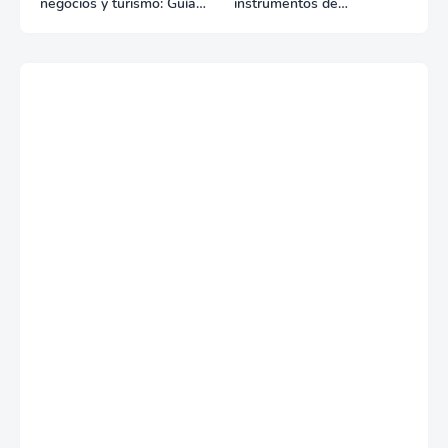
negocios y turismo: Guía
instrumentos de
para un viaje exitoso
regulación en Comercio
Exterior?