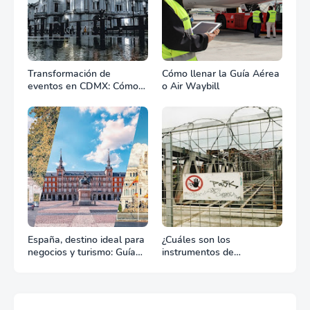
Transformación de
Cómo llenar la Guía Aérea
eventos en CDMX: Cómo
o Air Waybill
la renta profesional de
equipos define el éxito de
tu celebración
España, destino ideal para
¿Cuáles son los
negocios y turismo: Guía
instrumentos de
para un viaje exitoso
regulación en Comercio
Exterior?