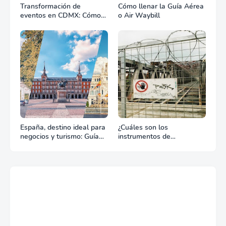
Transformación de
Cómo llenar la Guía Aérea
eventos en CDMX: Cómo
o Air Waybill
la renta profesional de
equipos define el éxito de
tu celebración
España, destino ideal para
¿Cuáles son los
negocios y turismo: Guía
instrumentos de
para un viaje exitoso
regulación en Comercio
Exterior?