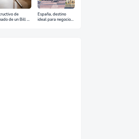
tructivo de
España, destino
nado de un Bill of
ideal para negocios
ding
y turismo: Guía para
un viaje exitoso