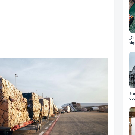
¿Cu
sig
ET
el 
ma
Tr
ev
Cóm
pro
equ
éxi
cel