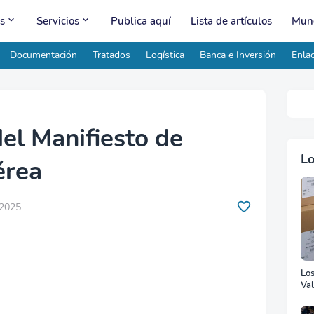
s
Servicios
Publica aquí
Lista de artículos
Mund
Documentación
Tratados
Logística
Banca e Inversión
Enlac
del Manifiesto de
Lo
érea
 2025
Lo
Val
Ad