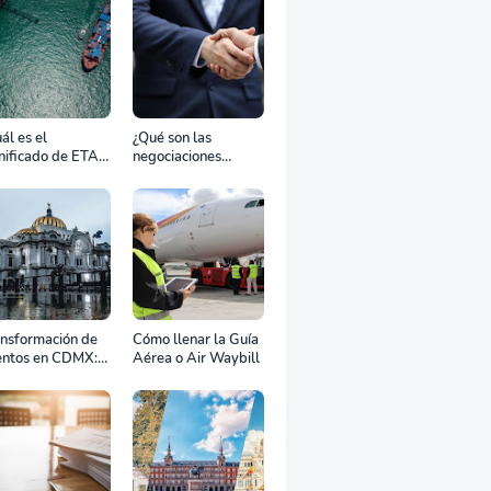
ál es el
¿Qué son las
nificado de ETA,
negociaciones
D, ATD y ATA en
bilaterales?
transporte
rítimo?
ansformación de
Cómo llenar la Guía
entos en CDMX:
Aérea o Air Waybill
o la renta
fesional de
ipos define el
to de tu
ebración