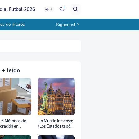
0
ial Futbol 2026
es de interés
¡Siguenos!
 + leído
s 6 Métodos de
Un Mundo Inmenso:
oración en
¿Los Estados tapón,
uana
colchón diplomático
o zona de combate?